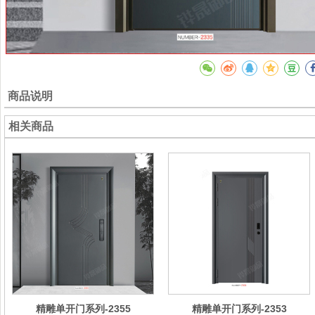
商品说明
相关商品
精雕单开门系列-2355
精雕单开门系列-2353