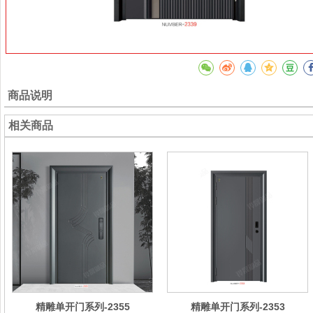
商品说明
相关商品
精雕单开门系列-2355
精雕单开门系列-2353