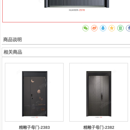
商品说明
相关商品
精雕子母门-2383
精雕子母门-2382