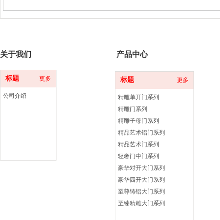
关于我们
产品中心
标题
更多
标题
更多
公司介绍
精雕单开门系列
精雕门系列
精雕子母门系列
精品艺术铝门系列
精品艺术门系列
轻奢门中门系列
豪华对开大门系列
豪华四开大门系列
至尊铸铝大门系列
至臻精雕大门系列